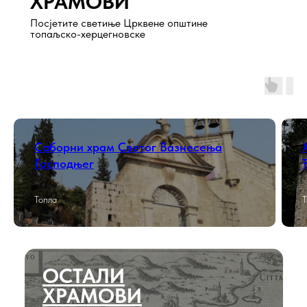
ХРАМОВИ
Посjетите светиње Црквене општине
топаљско-херцегновске
Саборни храм Светог Вазнесења
Господњег
Топла
Т
ОСТАЛИ
ХРАМОВИ