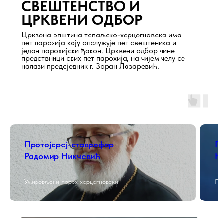
СВЕШТЕНСТВО И
ЦРКВЕНИ ОДБОР
Црквена општина топаљско-херцегновска има
пет парохија коју опслужује пет свештеника и
један парохијски ђакон. Црквени одбор чине
предствници свих пет парохија, на чијем челу се
налази предсједник г. Зоран Лазаревић.
Протојереј-ставрофор
Радомир Никчевић
Умировљени парох херцегновски
П