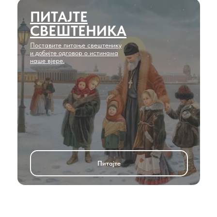
ПИТАЈТЕ
СВЕШТЕНИКА
Поставите питање свештенику
и добијте одговор о истинама
наше вjере.
Питајте