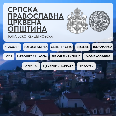
СРПСКА
ПРАВОСЛАВНА
ЦРКВЕНА
ОПШТИНА
ТОПАЉСКО-ХЕРЦЕГНОВСКА
ВЈЕРОНАУКА
ХРАМОВИ
БОГОСЛУЖЕЊА
СВЕШТЕНСТВО
БЕСЈЕДЕ
ХОР
ЊЕГОШЕВА ШКОЛА
ТРГ ОД ЋИРИЛИЦЕ
ЧОВЈЕКОЉУБЉЕ
СПОНА
ЦРКВЕНЕ КЊИЖАРЕ
НОВОСТИ