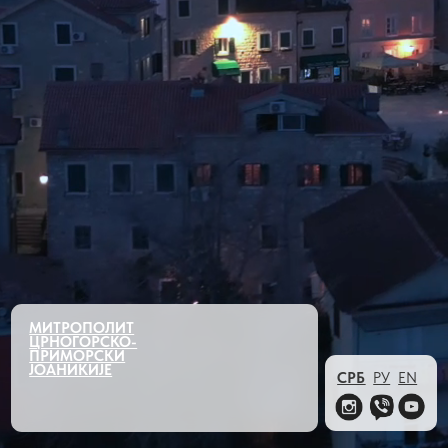
МИТРОПОЛИТ
ЦРНОГОРСКО-
ПРИМОРСКИ
ЈОАНИКИЈЕ
СРБ
РУ
EN