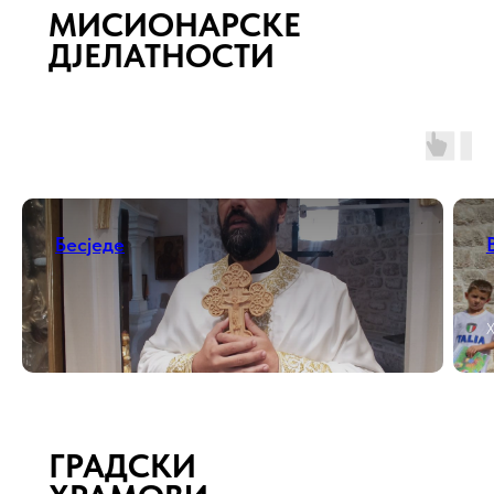
МИСИОНАРСКЕ
ДJЕЛАТНОСТИ
Бесjеде
Х
ГРАДСКИ