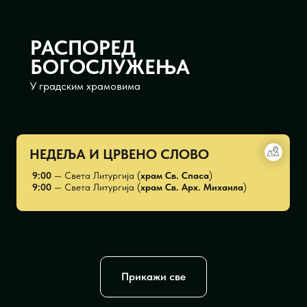
РАСПОРЕД
БОГОСЛУЖЕЊА
У градским храмовима
НЕДЕЉА И ЦРВЕНО СЛОВО
9:00
— Света Литургија (
храм Св. Спаса
)
9:00
— Света Литургија (
храм Св. Арх. Михаила
)
Прикажи све