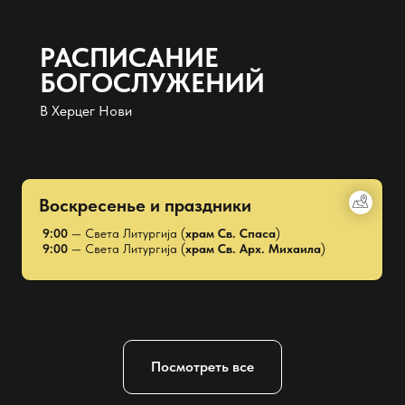
РАСПИСАНИЕ
БОГОСЛУЖЕНИЙ
В Херцег Нови
Воскресенье и праздники
9:00
— Света Литургија (
храм Св. Спаса
)
9:00
— Света Литургија (
храм Св. Арх. Михаила
)
Посмотреть все