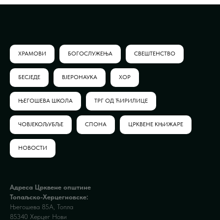
ХРАМОВИ
БОГОСЛУЖЕЊА
СВЕШТЕНСТВО
БЕСЈЕДЕ
ВЈЕРОНАУКА
ХОР
ЊЕГОШЕВА ШКОЛА
ТРГ ОД ЋИРИЛИЦЕ
ЧОВЈЕКОЉУБЉЕ
СПОНА
ЦРКВЕНЕ КЊИЖАРЕ
НОВОСТИ
Адреса Црквене општине
Топаљско-Херцегновске:
Његошева 85А, Топла
85340 Херцег Нови