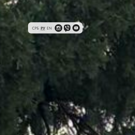
СРБ
РУ
EN