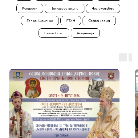
Концерти
Његошева школа
Човјекољубље
Трг од ћирилице
РТХН
Слава храма
Свети Сава
Академија