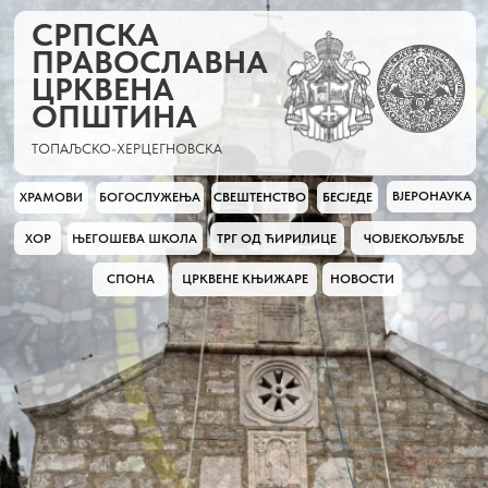
СРПСКА
ПРАВОСЛАВНА
ЦРКВЕНА
ОПШТИНА
ТОПАЉСКО-ХЕРЦЕГНОВСКА
ВЈЕРОНАУКА
ХРАМОВИ
БОГОСЛУЖЕЊА
СВЕШТЕНСТВО
БЕСЈЕДЕ
ХОР
ЧОВЈЕКОЉУБЉЕ
ЊЕГОШЕВА ШКОЛА
ТРГ ОД ЋИРИЛИЦЕ
СПОНА
ЦРКВЕНЕ КЊИЖАРЕ
НОВОСТИ