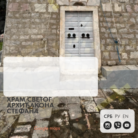
ХРАМ СВЕТОГ
АРХИЂАКОНА
СТЕФАНА
СРБ
РУ
EN
Сушћепан —
Google maps