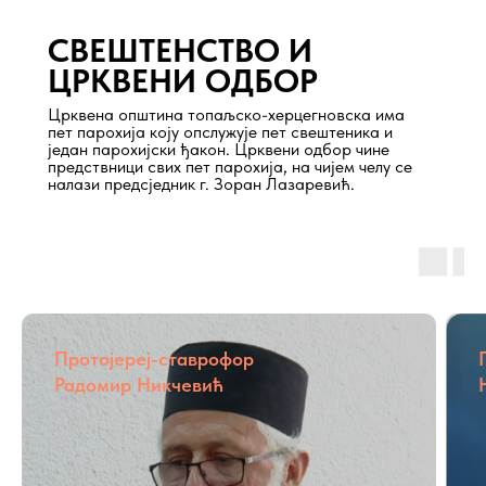
СВЕШТЕНСТВО И
ЦРКВЕНИ ОДБОР
Црквена општина топаљско-херцегновска има
пет парохија коју опслужује пет свештеника и
један парохијски ђакон. Црквени одбор чине
предствници свих пет парохија, на чијем челу се
налази предсједник г. Зоран Лазаревић.
Протојереј-ставрофор
Радомир Никчевић