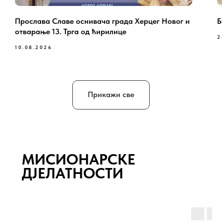
Прослава Славе оснивача града Херцег Новог и
Б
отварање 13. Трга од ћирилице
2
10.08.2026
Прикажи све
МИСИОНАРСКЕ
ДJЕЛАТНОСТИ