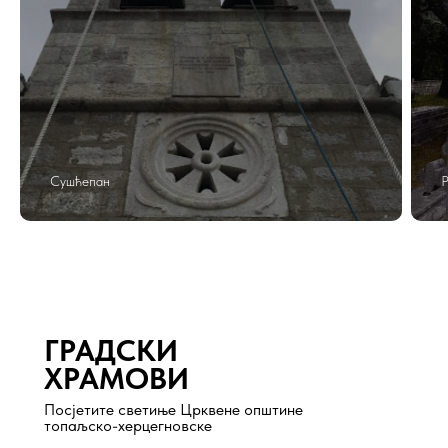
Сушћепан
Р
ГРАДСКИ
ХРАМОВИ
Посjетите светиње Црквене општине
топаљско-херцегновске