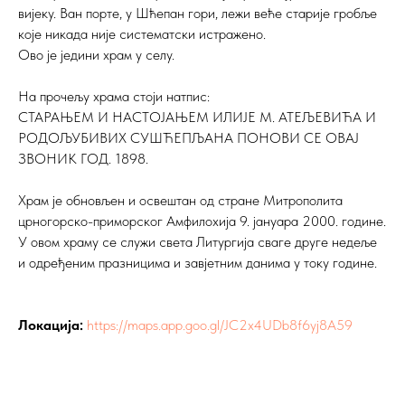
вијеку. Ван порте, у Шћепан гори, лежи веће старије гробље
које никада није систематски истражено.
Ово је једини храм у селу.
На прочељу храма стоји натпис:
СТАРАЊЕМ И НАСТОЈАЊЕМ ИЛИЈЕ М. АТЕЉЕВИЋА И
РОДОЉУБИВИХ СУШЋЕПЉАНА ПОНОВИ СЕ ОВАЈ
ЗВОНИК ГОД. 1898.
Храм је обновљен и освештан од стране Митрополита
црногорско-приморског Амфилохија 9. јануара 2000. године.
У овом храму се служи света Литургија сваге друге недеље
и одређеним празницима и завјетним данима у току године.
Локација:
https://maps.app.goo.gl/JC2x4UDb8f6yj8A59