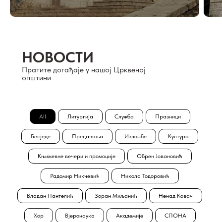
НОВОСТИ
Пратите догађаје у нашој Црквеној
општини
All
Литургија
Служба
Празници
Бесjеде
Предавања
Изложбе
Култура
Књижевне вечери и промоције
Обрен Јовановић
Радомир Никчевић
Никола Тодоровић
Владан Пантелић
Зоран Миљанић
Ненад Ковач
Хор
Вјеронаука
Академије
СПОНА