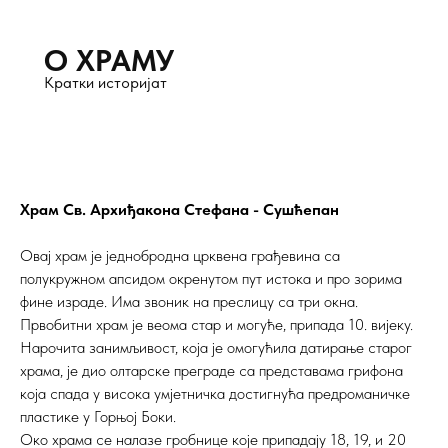
О ХРАМУ
Кратки историјат
Храм Св. Архиђакона Стефана - Сушћепан
Овај храм је једнобродна црквена грађевина са
полукружном апсидом окренутом пут истока и про зорима
фине израде. Има звоник на преслицу са три окна.
Првобитни храм је веома стар и могуће, припада 10. вијеку.
Нарочита занимљивост, која је омогућила датирање старог
храма, је дио олтарске преграде са представама грифона
која спада у висока умјетничка достигнућа предроманичке
пластике у Горњој Боки.
Око храма се налазе гробнице које припадају 18, 19, и 20